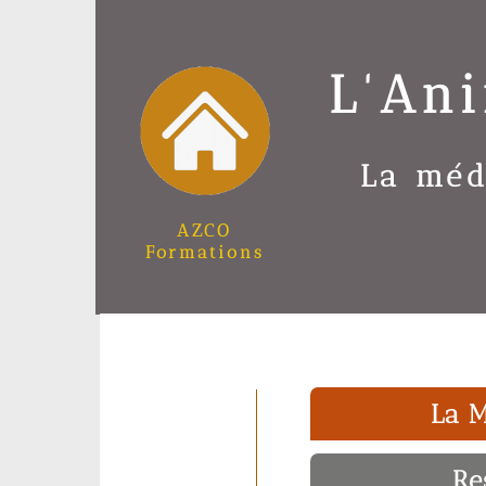
L'An
La méd
AZCO
Formations
La M
Re