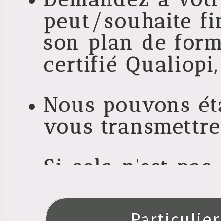
peut/souhaite fi
son plan de form
certifié Qualiopi
Nous pouvons éta
vous transmettre
Si cela n'est pas
vous revient alor
Nous vous offrons
Particulier