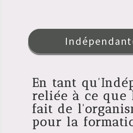
pourrez aussi d
de déplacement 
réels sur vos i
Indépendant
de la formation
(
https://www.bl
ses-frais-de-for
En tant qu'Indép
)
possible
reliée à ce que 
fait de l'organi
pour la formati