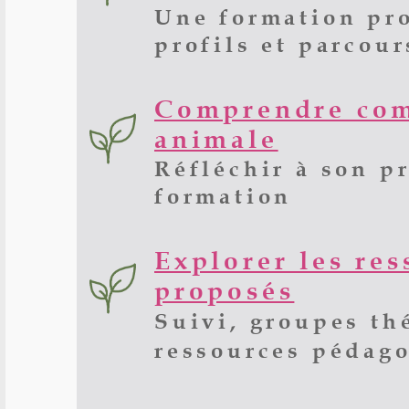
(
https://www.b
Une formation pro
ses-frais-de-fo
profils et parcour
possible
)
Comprendre com
animale
Réfléchir à son p
formation
Explorer les re
proposés
Suivi, groupes th
ressources pédag