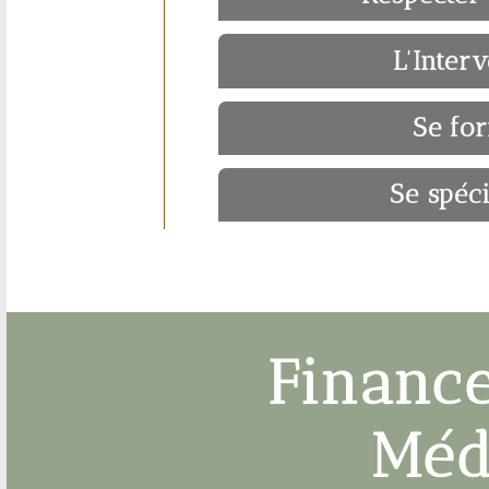
L'Inter
Se fo
Se spéci
Financ
Méd