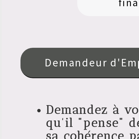
fin
Il y a de nombr
trouver le votre
Si cela n'est pa
refusé, la prise
Demandeur d'Em
Nous vous offron
formation de fa
Demandez à vot
par chèque).
qu'il "pense" d
sa cohérence p