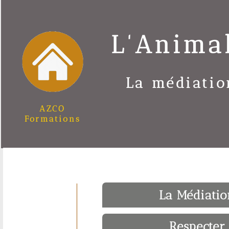
L'Anima
La médiatio
AZCO
Formations
La Médiatio
Respecter 