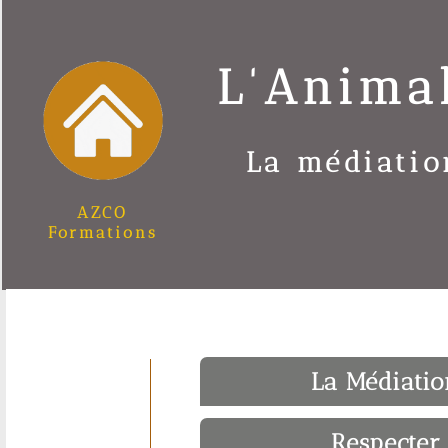
L'Anima
La médiatio
AZCO
Formations
La Médiatio
Respecter 