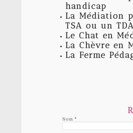
handicap
L
a Médiation p
TSA ou un TD
Le Chat en Méd
La Chèvre en M
La Ferme Péda
R
Nom
*