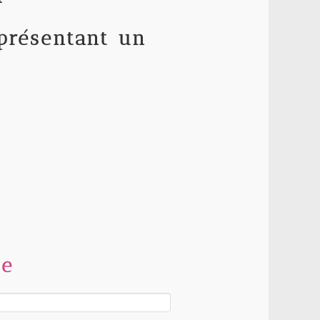
 présentant un
ue