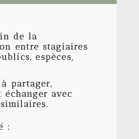
in de la
on entre stagiaires
blics, espèces,
à partager,
t échanger avec
similaires.
é :