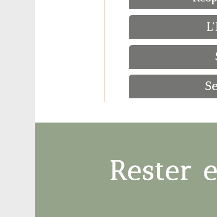
L
Se
Rester 