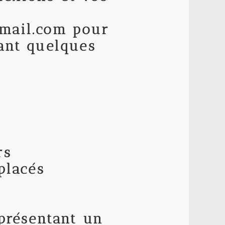
gmail.com pour
ant quelques
rs
placés
 présentant un