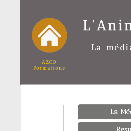
L'Ani
La médi
AZCO
Formations
La Mé
Resp