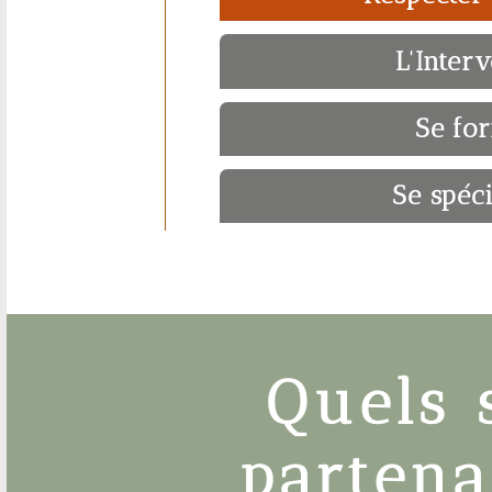
L'Inter
Se fo
Se spéci
Quels 
partena