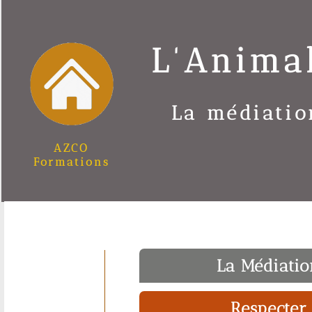
L'Anima
La médiatio
AZCO
Formations
La Médiatio
Respecter 