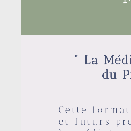
" La Méd
du P
Cette format
et futurs pr