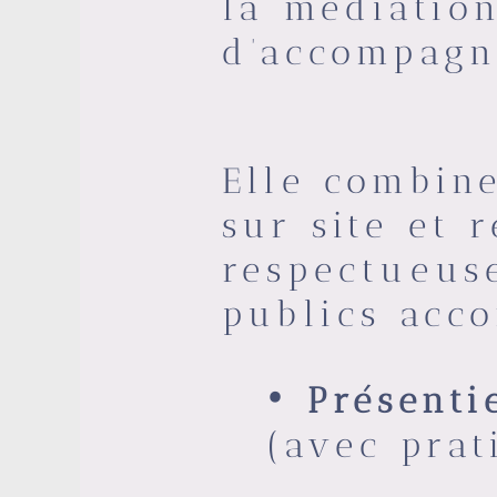
la médiation
d’accompagn
Elle combine
sur site et 
respectueus
publics acc
• Présenti
(avec prat