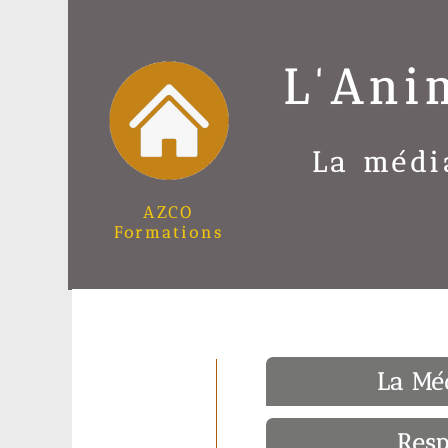
L'Ani
La médi
AZCO
Formations
La Mé
Resp