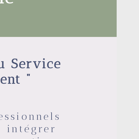
u Service
ent "
essionnels
t intégrer