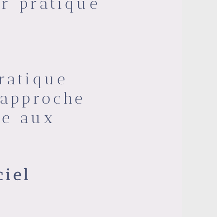
ur pratique
ratique
 approche
ée aux
ciel