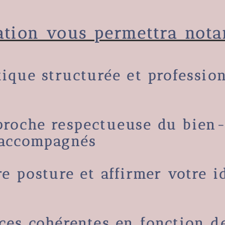
ation vous permettra not
tique structurée et professio
proche respectueuse du bien-
 accompagnés
re posture et
affirmer votre i
nces cohérentes
en fonction de