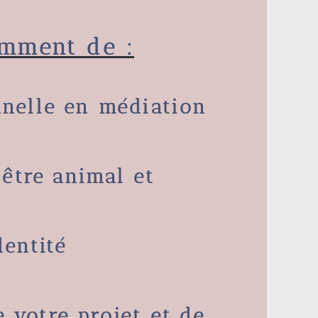
amment de :
nnelle
en médiation
être animal
et
dentité
 votre projet et de