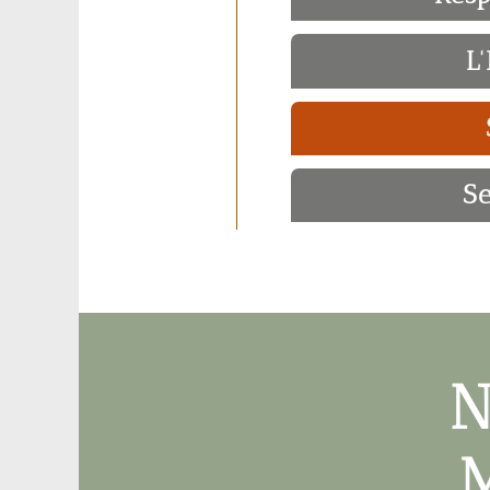
L
Se
N