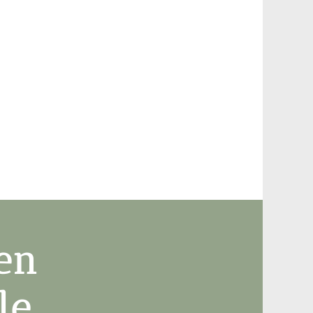
en
le